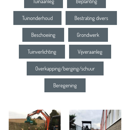
Tuinaanleg
Beplanting
Tuinonderhoud
Bestrating divers
Beschoeiing
Grondwerk
Tuinverlichting
Vijveraanleg
Overkapping/berging/schuur
Beregening